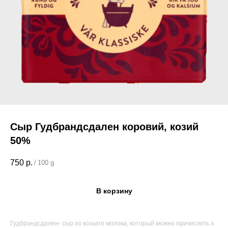
Сыр Гудбрандсдален коровий, козий
50%
750
р.
/
100 g
В корзину
Поиск по каталогу
Гудбрандсдален- сыр из козьего молока, который можно причислить к