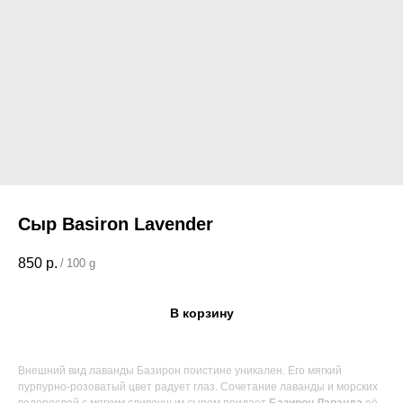
Сыр Basiron Lavender
850
р.
/
100 g
Поиск по каталогу
В корзину
Внешний вид лаванды Базирон поистине уникален. Его мягкий
пурпурно-розоватый цвет радует глаз. Сочетание лаванды и морских