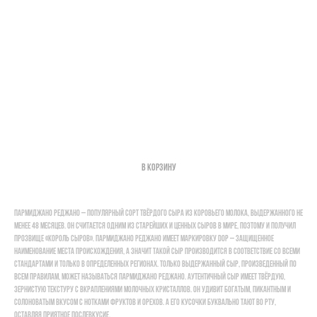
Сыр Пармиджано Реджано DOP 48 мес
950,00
р.
В корзину
Поиск по каталогу
Пармиджано Реджано – популярный сорт твёрдого сыра из коровьего молока, выдержанного не
менее 48 месяцев. Он считается одним из старейших и ценных сыров в мире, поэтому и получил
прозвище «король сыров». Пармиджано Реджано имеет маркировку DOP – Защищенное
наименование места происхождения, а значит такой сыр производится в соответствие со всеми
стандартами и только в определенных регионах. Только выдержанный сыр, произведенный по
всем правилам, может называться Пармиджано Реджано. Аутентичный сыр имеет твёрдую,
зернистую текстуру с вкраплениями молочных кристаллов. Он удивит богатым, пикантным и
солоноватым вкусом с нотками фруктов и орехов. А его кусочки буквально тают во рту,
оставляя приятное послевкусие.