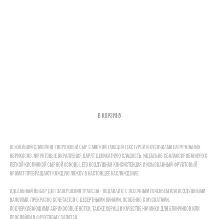
Сыр "Ilchester" десертный с абрикосом 45% 150 гр
1200,00
р.
В корзину
Поиск по каталогу
Нежнейший сливочно-творожный сыр с мягкой тающей текстурой и кусочками натуральных
абрикосов. Фруктовые вкрапления дарят деликатную сладость, идеально сбалансированную с
легкой кислинкой сырной основы. Его воздушная консистенция и изысканный фруктовый
аромат превращают каждую ложку в настоящее наслаждение.
Идеальный выбор для завершения трапезы - подавайте с песочным печеньем или воздушными
вафлями. Прекрасно сочетается с десертными винами, особенно с мускатами,
подчеркивающими абрикосовые нотки. Также хорош в качестве начинки для блинчиков или
прослойки в фруктовых салатах.