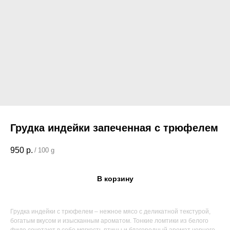
Грудка индейки запеченная с трюфелем
950
р.
/
100 g
В корзину
Поиск по каталогу
Грудка индейки с трюфелем – нежное мясо с деликатной текстурой,
богатым вкусом и изысканным ароматом. Тонкие ломтики из белого