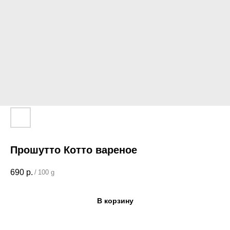
Прошутто Котто вареное
690
р.
/
100 g
В корзину
Поиск по каталогу