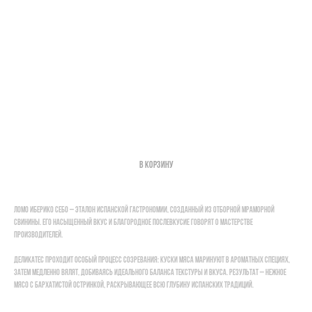
Ломо Иберико Себо с/в
1500,00
р.
В корзину
Поиск по каталогу
Ломо Иберико Себо – эталон испанской гастрономии, созданный из отборной мраморной
свинины. Его насыщенный вкус и благородное послевкусие говорят о мастерстве
производителей.
Деликатес проходит особый процесс созревания: куски мяса маринуют в ароматных специях,
затем медленно вялят, добиваясь идеального баланса текстуры и вкуса. Результат – нежное
мясо с бархатистой остринкой, раскрывающее всю глубину испанских традиций.