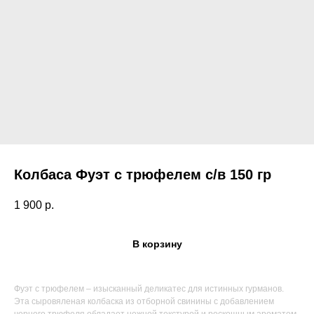
Колбаса Фуэт с трюфелем с/в 150 гр
1 900
р.
В корзину
Поиск по каталогу
Фуэт с трюфелем – изысканный деликатес для истинных гурманов.
Эта сыровяленая колбаска из отборной свинины с добавлением