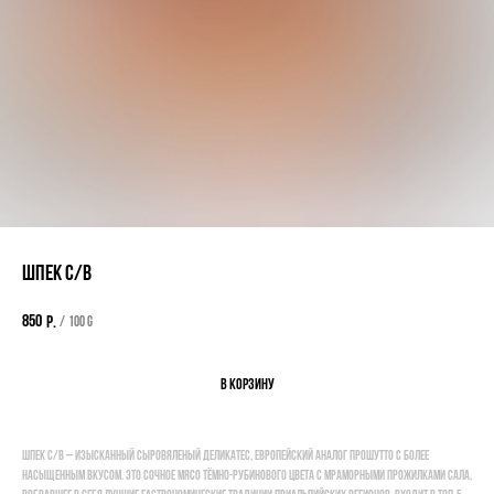
Шпек с/в
850
р.
/
100 g
В корзину
Поиск по каталогу
Шпек с/в – изысканный сыровяленый деликатес, европейский аналог прошутто с более
насыщенным вкусом. Это сочное мясо тёмно-рубинового цвета с мраморными прожилками сала,