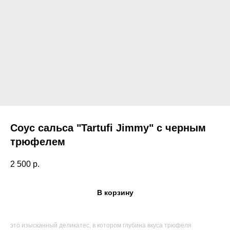
Соус сальса "Tartufi Jimmy" с черным
трюфелем
2 500
р.
В корзину
Поиск по каталогу
это изысканный деликатес, в котором глубина вкуса трюфеля