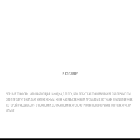
Трюфель "Villa Magna" черный слайсы 50гр
2900,00
р.
Поиск по каталогу
В корзину
Черный трюфель - это настоящая находка для тех, кто любит гастрономические эксперименты.
Этот продукт обладает интенсивным, но не насильственным ароматом с нотками земли и орехов,
который смешивается с нежным и деликатным вкусом, оставляя неповторимое послевкусие на
языке.
сыры