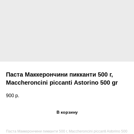
Паста Маккерончини пикканти 500 г,
Maccheroncini piccanti Astorino 500 gr
900
р.
В корзину
Поиск по каталогу
Паста Маккерончини пикканти 500 г, Maccheroncini piccanti Astorino 500